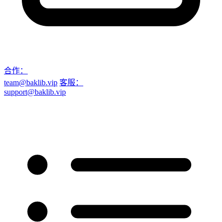
合作：
team@baklib.vip
客服：
support@baklib.vip